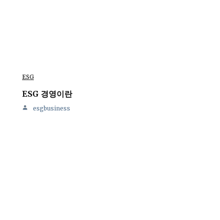
ESG
ESG 경영이란
esgbusiness