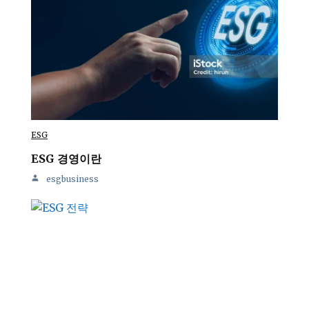
ESG
ESG 경영이란
esgbusiness