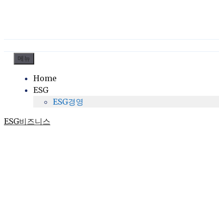
컨
메뉴
텐
Home
츠
ESG
로
ESG경영
건
너
ESG비즈니스
뛰
기