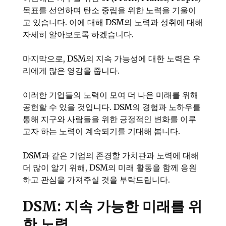
목표를 선언하며 탄소 중립을 위한 노력을 기울이
고 있습니다. 이에 대해 DSM의 노력과 성취에 대해
자세히 알아보도록 하겠습니다.
마지막으로, DSM의 지속 가능성에 대한 노력은 우
리에게 많은 영감을 줍니다.
이러한 기업들의 노력이 모여 더 나은 미래를 위해
공헌할 수 있을 것입니다. DSM의 경험과 노하우를
통해 지구와 사람들을 위한 긍정적인 변화를 이루
고자 하는 노력이 계속되기를 기대해 봅니다.
DSM과 같은 기업의 존경할 가치관과 노력에 대해
더 많이 알기 위해, DSM의 미래 활동을 함께 응원
하고 관심을 가져주실 것을 부탁드립니다.
DSM: 지속 가능한 미래를 위
한 노력