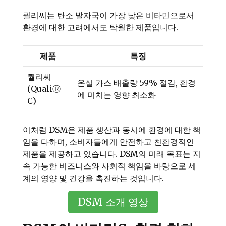
퀄리씨는 탄소 발자국이 가장 낮은 비타민으로서
환경에 대한 고려에서도 탁월한 제품입니다.
제품
특징
퀄리씨
온실 가스 배출량 59% 절감, 환경
(QualiⓇ-
에 미치는 영향 최소화
C)
이처럼 DSM은 제품 생산과 동시에 환경에 대한 책
임을 다하며, 소비자들에게 안전하고 친환경적인
제품을 제공하고 있습니다. DSM의 미래 목표는 지
속 가능한 비즈니스와 사회적 책임을 바탕으로 세
계의 영양 및 건강을 촉진하는 것입니다.
DSM 소개 영상