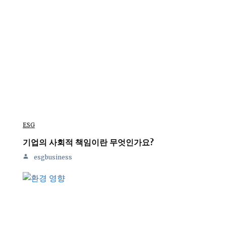
ESG
기업의 사회적 책임이란 무엇인가요?
esgbusiness