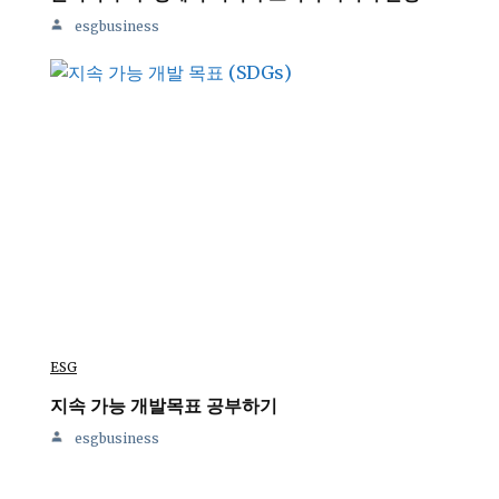
esgbusiness
ESG
지속 가능 개발목표 공부하기
esgbusiness