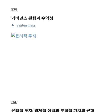
ESG
거버넌스 관행과 수익성
esgbusiness
ESG
윤리적 투자: 경제적 이익과 도덕적 가치의 균형