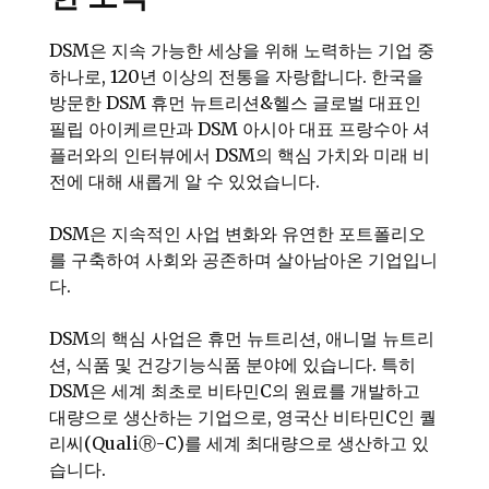
DSM은 지속 가능한 세상을 위해 노력하는 기업 중
하나로, 120년 이상의 전통을 자랑합니다. 한국을
방문한 DSM 휴먼 뉴트리션&헬스 글로벌 대표인
필립 아이케르만과 DSM 아시아 대표 프랑수아 셔
플러와의 인터뷰에서 DSM의 핵심 가치와 미래 비
전에 대해 새롭게 알 수 있었습니다.
DSM은 지속적인 사업 변화와 유연한 포트폴리오
를 구축하여 사회와 공존하며 살아남아온 기업입니
다.
DSM의 핵심 사업은 휴먼 뉴트리션, 애니멀 뉴트리
션, 식품 및 건강기능식품 분야에 있습니다. 특히
DSM은 세계 최초로 비타민C의 원료를 개발하고
대량으로 생산하는 기업으로, 영국산 비타민C인 퀄
리씨(QualiⓇ-C)를 세계 최대량으로 생산하고 있
습니다.