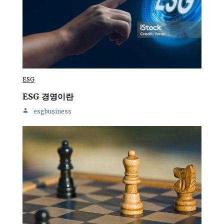
ESG
ESG 경영이란
esgbusiness